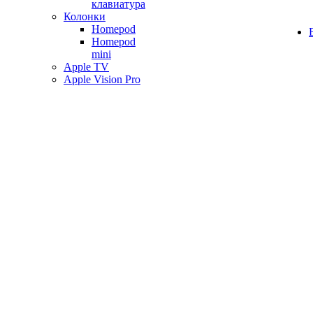
клавиатура
Колонки
Homepod
Homepod
mini
Apple TV
Apple Vision Pro