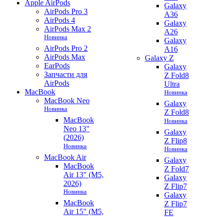
Apple AirPods
Galaxy
AirPods Pro 3
A36
AirPods 4
Galaxy
AirPods Max 2
A26
Новинка
Galaxy
AirPods Pro 2
A16
AirPods Max
Galaxy Z
EarPods
Galaxy
Запчасти для
Z Fold8
AirPods
Ultra
MacBook
Новинка
MacBook Neo
Galaxy
Новинка
Z Fold8
MacBook
Новинка
Neo 13"
Galaxy
(2026)
Z Flip8
Новинка
Новинка
MacBook Air
Galaxy
MacBook
Z Fold7
Air 13" (M5,
Galaxy
2026)
Z Flip7
Новинка
Galaxy
MacBook
Z Flip7
Air 15" (M5,
FE