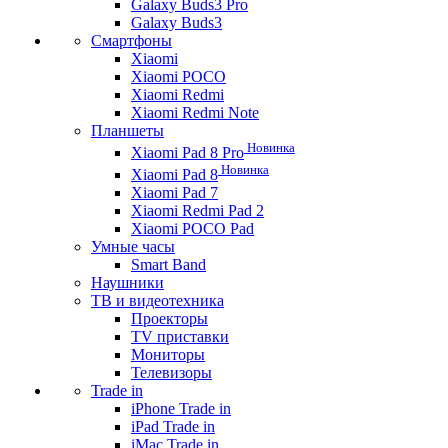
Galaxy Buds3 Pro
Galaxy Buds3
Смартфоны
Xiaomi
Xiaomi POCO
Xiaomi Redmi
Xiaomi Redmi Note
Планшеты
Новинка
Xiaomi Pad 8 Pro
Новинка
Xiaomi Pad 8
Xiaomi Pad 7
Xiaomi Redmi Pad 2
Xiaomi POCO Pad
Умные часы
Smart Band
Наушники
ТВ и видеотехника
Проекторы
TV приставки
Мониторы
Телевизоры
Trade in
iPhone Trade in
iPad Trade in
iMac Trade in