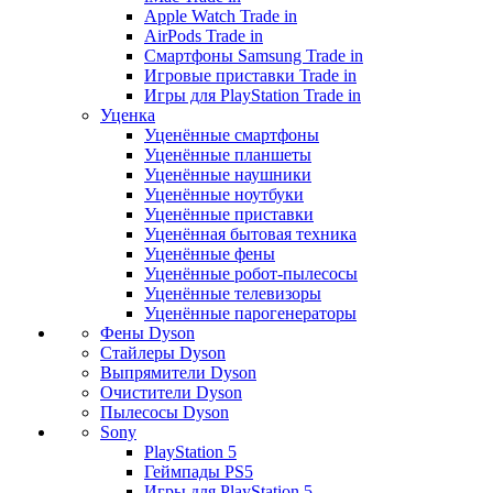
Apple Watch Trade in
AirPods Trade in
Смартфоны Samsung Trade in
Игровые приставки Trade in
Игры для PlayStation Trade in
Уценка
Уценённые смартфоны
Уценённые планшеты
Уценённые наушники
Уценённые ноутбуки
Уценённые приставки
Уценённая бытовая техника
Уценённые фены
Уценённые робот-пылесосы
Уценённые телевизоры
Уценённые парогенераторы
Фены Dyson
Стайлеры Dyson
Выпрямители Dyson
Очистители Dyson
Пылесосы Dyson
Sony
PlayStation 5
Геймпады PS5
Игры для PlayStation 5