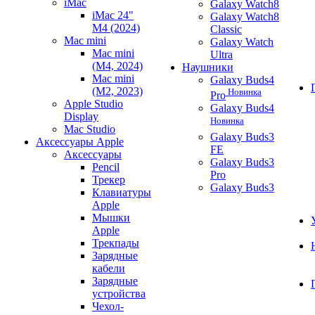
iMac
Galaxy Watch8
iMac 24"
Galaxy Watch8
M4 (2024)
Classic
Mac mini
Galaxy Watch
Mac mini
Ultra
(M4, 2024)
Наушники
Mac mini
Galaxy Buds4
(M2, 2023)
Новинка
Pro
Apple Studio
Galaxy Buds4
Display
Новинка
Mac Studio
Galaxy Buds3
Аксессуары Apple
FE
Аксессуары
Galaxy Buds3
Pencil
Pro
Трекер
Galaxy Buds3
Клавиатуры
Apple
Мышки
Apple
Трекпады
Зарядные
кабели
Зарядные
устройства
Чехол-