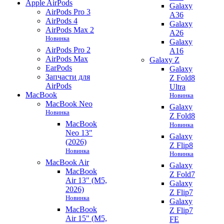
Apple AirPods
Galaxy
AirPods Pro 3
A36
AirPods 4
Galaxy
AirPods Max 2
A26
Новинка
Galaxy
AirPods Pro 2
A16
AirPods Max
Galaxy Z
EarPods
Galaxy
Запчасти для
Z Fold8
AirPods
Ultra
MacBook
Новинка
MacBook Neo
Galaxy
Новинка
Z Fold8
MacBook
Новинка
Neo 13"
Galaxy
(2026)
Z Flip8
Новинка
Новинка
MacBook Air
Galaxy
MacBook
Z Fold7
Air 13" (M5,
Galaxy
2026)
Z Flip7
Новинка
Galaxy
MacBook
Z Flip7
Air 15" (M5,
FE