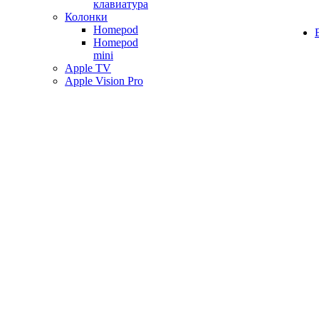
клавиатура
Колонки
Homepod
Homepod
mini
Apple TV
Apple Vision Pro