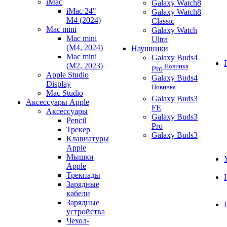
iMac
Galaxy Watch8
iMac 24"
Galaxy Watch8
M4 (2024)
Classic
Mac mini
Galaxy Watch
Mac mini
Ultra
(M4, 2024)
Наушники
Mac mini
Galaxy Buds4
(M2, 2023)
Новинка
Pro
Apple Studio
Galaxy Buds4
Display
Новинка
Mac Studio
Galaxy Buds3
Аксессуары Apple
FE
Аксессуары
Galaxy Buds3
Pencil
Pro
Трекер
Galaxy Buds3
Клавиатуры
Apple
Мышки
Apple
Трекпады
Зарядные
кабели
Зарядные
устройства
Чехол-