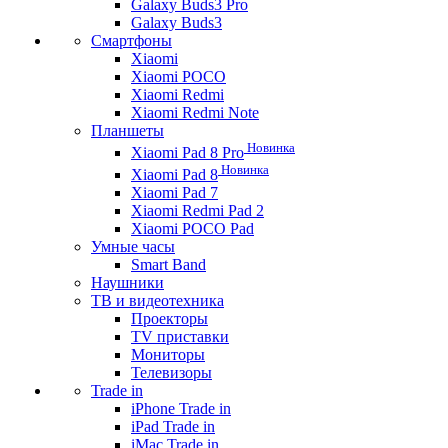
Galaxy Buds3 Pro
Galaxy Buds3
Смартфоны
Xiaomi
Xiaomi POCO
Xiaomi Redmi
Xiaomi Redmi Note
Планшеты
Новинка
Xiaomi Pad 8 Pro
Новинка
Xiaomi Pad 8
Xiaomi Pad 7
Xiaomi Redmi Pad 2
Xiaomi POCO Pad
Умные часы
Smart Band
Наушники
ТВ и видеотехника
Проекторы
TV приставки
Мониторы
Телевизоры
Trade in
iPhone Trade in
iPad Trade in
iMac Trade in