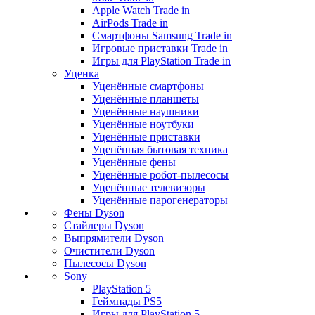
Apple Watch Trade in
AirPods Trade in
Смартфоны Samsung Trade in
Игровые приставки Trade in
Игры для PlayStation Trade in
Уценка
Уценённые смартфоны
Уценённые планшеты
Уценённые наушники
Уценённые ноутбуки
Уценённые приставки
Уценённая бытовая техника
Уценённые фены
Уценённые робот-пылесосы
Уценённые телевизоры
Уценённые парогенераторы
Фены Dyson
Стайлеры Dyson
Выпрямители Dyson
Очистители Dyson
Пылесосы Dyson
Sony
PlayStation 5
Геймпады PS5
Игры для PlayStation 5