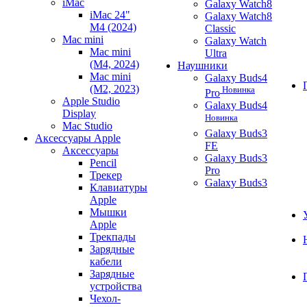
iMac
Galaxy Watch8
iMac 24"
Galaxy Watch8
M4 (2024)
Classic
Mac mini
Galaxy Watch
Mac mini
Ultra
(M4, 2024)
Наушники
Mac mini
Galaxy Buds4
(M2, 2023)
Новинка
Pro
Apple Studio
Galaxy Buds4
Display
Новинка
Mac Studio
Galaxy Buds3
Аксессуары Apple
FE
Аксессуары
Galaxy Buds3
Pencil
Pro
Трекер
Galaxy Buds3
Клавиатуры
Apple
Мышки
Apple
Трекпады
Зарядные
кабели
Зарядные
устройства
Чехол-