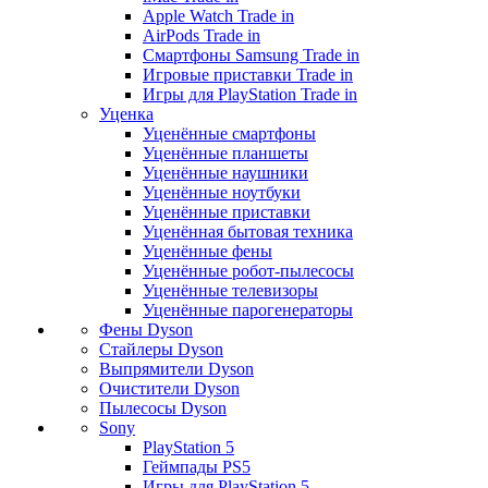
Apple Watch Trade in
AirPods Trade in
Смартфоны Samsung Trade in
Игровые приставки Trade in
Игры для PlayStation Trade in
Уценка
Уценённые смартфоны
Уценённые планшеты
Уценённые наушники
Уценённые ноутбуки
Уценённые приставки
Уценённая бытовая техника
Уценённые фены
Уценённые робот-пылесосы
Уценённые телевизоры
Уценённые парогенераторы
Фены Dyson
Стайлеры Dyson
Выпрямители Dyson
Очистители Dyson
Пылесосы Dyson
Sony
PlayStation 5
Геймпады PS5
Игры для PlayStation 5