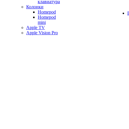
клавиатура
Колонки
Homepod
Homepod
mini
Apple TV
Apple Vision Pro