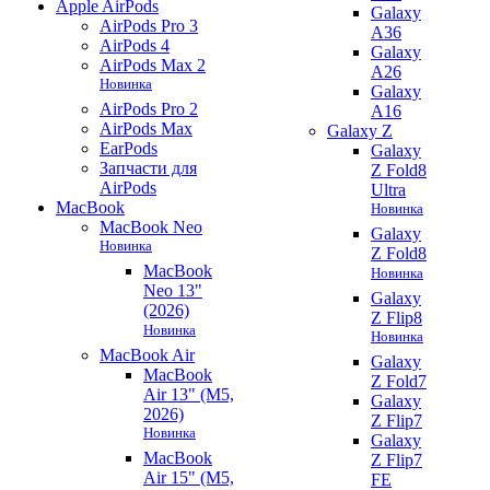
Apple AirPods
Galaxy
AirPods Pro 3
A36
AirPods 4
Galaxy
AirPods Max 2
A26
Новинка
Galaxy
AirPods Pro 2
A16
AirPods Max
Galaxy Z
EarPods
Galaxy
Запчасти для
Z Fold8
AirPods
Ultra
MacBook
Новинка
MacBook Neo
Galaxy
Новинка
Z Fold8
MacBook
Новинка
Neo 13"
Galaxy
(2026)
Z Flip8
Новинка
Новинка
MacBook Air
Galaxy
MacBook
Z Fold7
Air 13" (M5,
Galaxy
2026)
Z Flip7
Новинка
Galaxy
MacBook
Z Flip7
Air 15" (M5,
FE