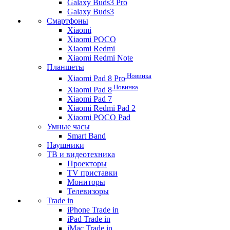
Galaxy Buds3 Pro
Galaxy Buds3
Смартфоны
Xiaomi
Xiaomi POCO
Xiaomi Redmi
Xiaomi Redmi Note
Планшеты
Новинка
Xiaomi Pad 8 Pro
Новинка
Xiaomi Pad 8
Xiaomi Pad 7
Xiaomi Redmi Pad 2
Xiaomi POCO Pad
Умные часы
Smart Band
Наушники
ТВ и видеотехника
Проекторы
TV приставки
Мониторы
Телевизоры
Trade in
iPhone Trade in
iPad Trade in
iMac Trade in