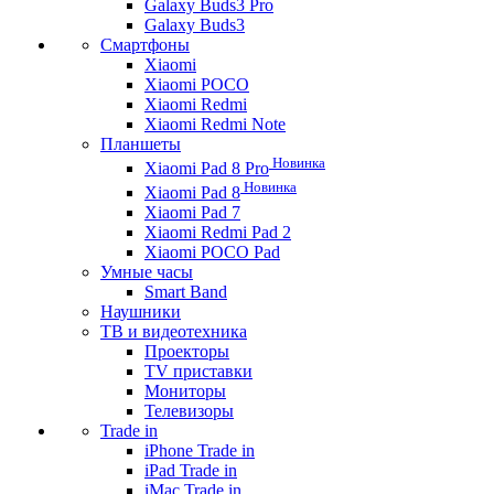
Galaxy Buds3 Pro
Galaxy Buds3
Смартфоны
Xiaomi
Xiaomi POCO
Xiaomi Redmi
Xiaomi Redmi Note
Планшеты
Новинка
Xiaomi Pad 8 Pro
Новинка
Xiaomi Pad 8
Xiaomi Pad 7
Xiaomi Redmi Pad 2
Xiaomi POCO Pad
Умные часы
Smart Band
Наушники
ТВ и видеотехника
Проекторы
TV приставки
Мониторы
Телевизоры
Trade in
iPhone Trade in
iPad Trade in
iMac Trade in