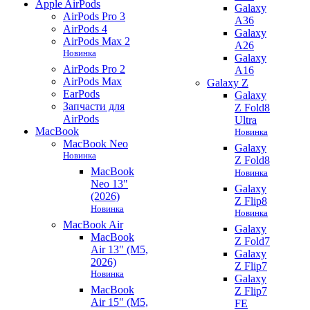
Apple AirPods
Galaxy
AirPods Pro 3
A36
AirPods 4
Galaxy
AirPods Max 2
A26
Новинка
Galaxy
AirPods Pro 2
A16
AirPods Max
Galaxy Z
EarPods
Galaxy
Запчасти для
Z Fold8
AirPods
Ultra
MacBook
Новинка
MacBook Neo
Galaxy
Новинка
Z Fold8
MacBook
Новинка
Neo 13"
Galaxy
(2026)
Z Flip8
Новинка
Новинка
MacBook Air
Galaxy
MacBook
Z Fold7
Air 13" (M5,
Galaxy
2026)
Z Flip7
Новинка
Galaxy
MacBook
Z Flip7
Air 15" (M5,
FE