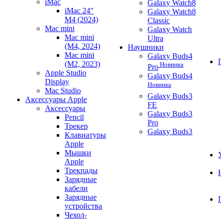
iMac
Galaxy Watch8
iMac 24"
Galaxy Watch8
M4 (2024)
Classic
Mac mini
Galaxy Watch
Mac mini
Ultra
(M4, 2024)
Наушники
Mac mini
Galaxy Buds4
(M2, 2023)
Новинка
Pro
Apple Studio
Galaxy Buds4
Display
Новинка
Mac Studio
Galaxy Buds3
Аксессуары Apple
FE
Аксессуары
Galaxy Buds3
Pencil
Pro
Трекер
Galaxy Buds3
Клавиатуры
Apple
Мышки
Apple
Трекпады
Зарядные
кабели
Зарядные
устройства
Чехол-