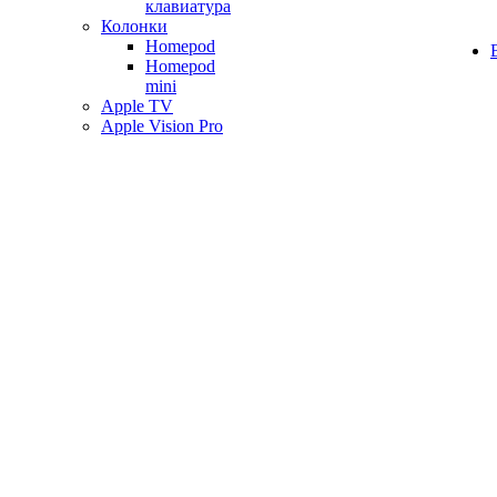
клавиатура
Колонки
Homepod
Homepod
mini
Apple TV
Apple Vision Pro