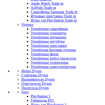
Apple Watch Trade in
AirPods Trade in
Смартфоны Samsung Trade in
Игровые приставки Trade in
Игры для PlayStation Trade in
Уценка
Уценённые смартфоны
Уценённые планшеты
Уценённые наушники
Уценённые ноутбуки
Уценённые приставки
Уценённая бытовая техника
Уценённые фены
Уценённые робот-пылесосы
Уценённые телевизоры
Уценённые парогенераторы
Фены Dyson
Стайлеры Dyson
Выпрямители Dyson
Очистители Dyson
Пылесосы Dyson
Sony
PlayStation 5
Геймпады PS5
Игры для PlayStation 5