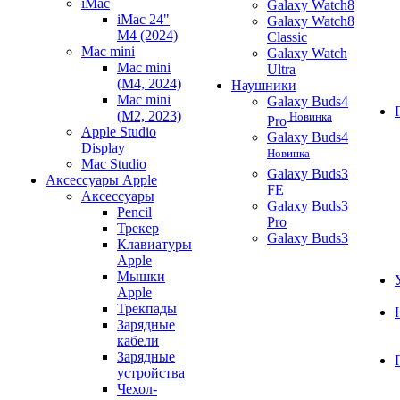
iMac
Galaxy Watch8
iMac 24"
Galaxy Watch8
M4 (2024)
Classic
Mac mini
Galaxy Watch
Mac mini
Ultra
(M4, 2024)
Наушники
Mac mini
Galaxy Buds4
(M2, 2023)
Новинка
Pro
Apple Studio
Galaxy Buds4
Display
Новинка
Mac Studio
Galaxy Buds3
Аксессуары Apple
FE
Аксессуары
Galaxy Buds3
Pencil
Pro
Трекер
Galaxy Buds3
Клавиатуры
Apple
Мышки
Apple
Трекпады
Зарядные
кабели
Зарядные
устройства
Чехол-