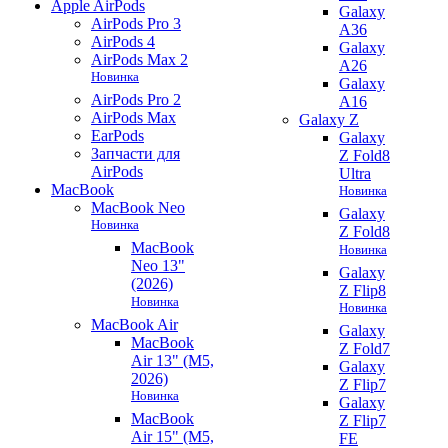
Apple AirPods
Galaxy
AirPods Pro 3
A36
AirPods 4
Galaxy
AirPods Max 2
A26
Новинка
Galaxy
AirPods Pro 2
A16
AirPods Max
Galaxy Z
EarPods
Galaxy
Запчасти для
Z Fold8
AirPods
Ultra
MacBook
Новинка
MacBook Neo
Galaxy
Новинка
Z Fold8
MacBook
Новинка
Neo 13"
Galaxy
(2026)
Z Flip8
Новинка
Новинка
MacBook Air
Galaxy
MacBook
Z Fold7
Air 13" (M5,
Galaxy
2026)
Z Flip7
Новинка
Galaxy
MacBook
Z Flip7
Air 15" (M5,
FE