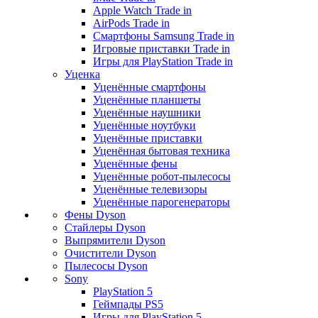
Apple Watch Trade in
AirPods Trade in
Смартфоны Samsung Trade in
Игровые приставки Trade in
Игры для PlayStation Trade in
Уценка
Уценённые смартфоны
Уценённые планшеты
Уценённые наушники
Уценённые ноутбуки
Уценённые приставки
Уценённая бытовая техника
Уценённые фены
Уценённые робот-пылесосы
Уценённые телевизоры
Уценённые парогенераторы
Фены Dyson
Стайлеры Dyson
Выпрямители Dyson
Очистители Dyson
Пылесосы Dyson
Sony
PlayStation 5
Геймпады PS5
Игры для PlayStation 5