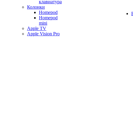
клавиатура
Колонки
Homepod
Homepod
mini
Apple TV
Apple Vision Pro