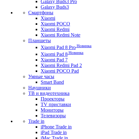
Galaxy Buds3 Pro
Galaxy Buds3
Смартфоны
Xiaomi
Xiaomi POCO
Xiaomi Redmi
Xiaomi Redmi Note
Планшеты
Новинка
Xiaomi Pad 8 Pro
Новинка
Xiaomi Pad 8
Xiaomi Pad 7
Xiaomi Redmi Pad 2
Xiaomi POCO Pad
Умные часы
Smart Band
Наушники
ТВ и видеотехника
Проекторы
TV приставки
Мониторы
Телевизоры
Trade in
iPhone Trade in
iPad Trade in
iMac Trade in