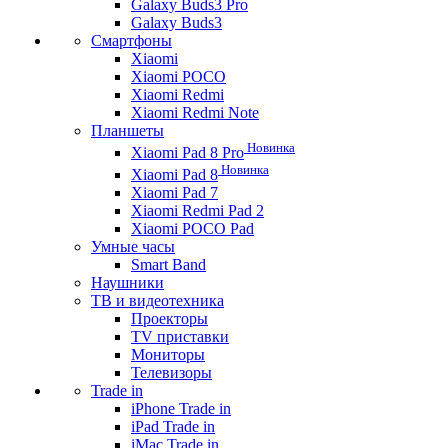
Galaxy Buds3 Pro
Galaxy Buds3
Смартфоны
Xiaomi
Xiaomi POCO
Xiaomi Redmi
Xiaomi Redmi Note
Планшеты
Новинка
Xiaomi Pad 8 Pro
Новинка
Xiaomi Pad 8
Xiaomi Pad 7
Xiaomi Redmi Pad 2
Xiaomi POCO Pad
Умные часы
Smart Band
Наушники
ТВ и видеотехника
Проекторы
TV приставки
Мониторы
Телевизоры
Trade in
iPhone Trade in
iPad Trade in
iMac Trade in