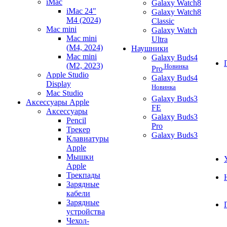
iMac
Galaxy Watch8
iMac 24"
Galaxy Watch8
M4 (2024)
Classic
Mac mini
Galaxy Watch
Mac mini
Ultra
(M4, 2024)
Наушники
Mac mini
Galaxy Buds4
(M2, 2023)
Новинка
Pro
Apple Studio
Galaxy Buds4
Display
Новинка
Mac Studio
Galaxy Buds3
Аксессуары Apple
FE
Аксессуары
Galaxy Buds3
Pencil
Pro
Трекер
Galaxy Buds3
Клавиатуры
Apple
Мышки
Apple
Трекпады
Зарядные
кабели
Зарядные
устройства
Чехол-