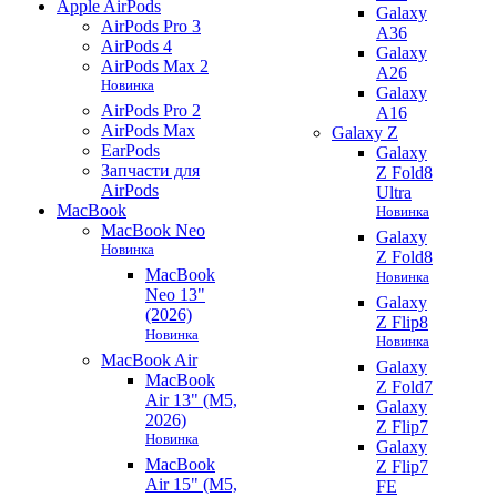
Apple AirPods
Galaxy
AirPods Pro 3
A36
AirPods 4
Galaxy
AirPods Max 2
A26
Новинка
Galaxy
AirPods Pro 2
A16
AirPods Max
Galaxy Z
EarPods
Galaxy
Запчасти для
Z Fold8
AirPods
Ultra
MacBook
Новинка
MacBook Neo
Galaxy
Новинка
Z Fold8
MacBook
Новинка
Neo 13"
Galaxy
(2026)
Z Flip8
Новинка
Новинка
MacBook Air
Galaxy
MacBook
Z Fold7
Air 13" (M5,
Galaxy
2026)
Z Flip7
Новинка
Galaxy
MacBook
Z Flip7
Air 15" (M5,
FE