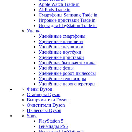
Apple Watch Trade in
AirPods Trade in
Смартфоны Samsung Trade in
Игровые приставки Trade in
Игры для PlayStation Trade in
Уценка
Уценённые смартфоны
Уценённые планшеты
Уценённые наушники
Уценённые ноутбуки
Уценённые приставки
Уценённая бытовая техника
Уценённые фены
Уценённые робот-пылесосы
Уценённые телевизоры
Уценённые парогенераторы
Фены Dyson
Стайлеры Dyson
Выпрямители Dyson
Очистители Dyson
Пылесосы Dyson
Sony
PlayStation 5
Геймпады PS5
Игры для PlayStation 5