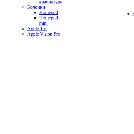
клавиатура
Колонки
Homepod
Homepod
mini
Apple TV
Apple Vision Pro