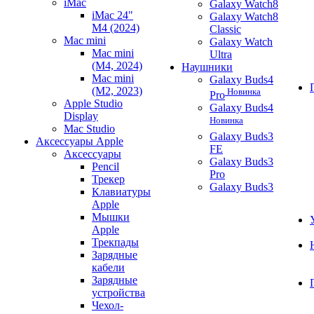
iMac
Galaxy Watch8
iMac 24"
Galaxy Watch8
M4 (2024)
Classic
Mac mini
Galaxy Watch
Mac mini
Ultra
(M4, 2024)
Наушники
Mac mini
Galaxy Buds4
(M2, 2023)
Новинка
Pro
Apple Studio
Galaxy Buds4
Display
Новинка
Mac Studio
Galaxy Buds3
Аксессуары Apple
FE
Аксессуары
Galaxy Buds3
Pencil
Pro
Трекер
Galaxy Buds3
Клавиатуры
Apple
Мышки
Apple
Трекпады
Зарядные
кабели
Зарядные
устройства
Чехол-