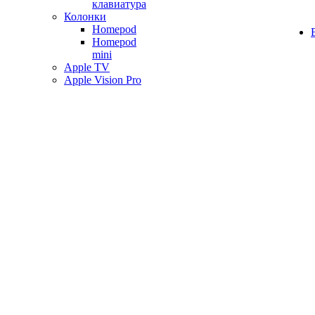
клавиатура
Колонки
Homepod
Homepod
mini
Apple TV
Apple Vision Pro