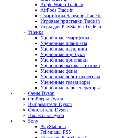
Apple Watch Trade in
AirPods Trade in
Смартфоны Samsung Trade in
Игровые приставки Trade in
Игры для PlayStation Trade in
Уценка
Уценённые смартфоны
Уценённые планшеты
Уценённые наушники
Уценённые ноутбуки
Уценённые приставки
Уценённая бытовая техника
Уценённые фены
Уценённые робот-пылесосы
Уценённые телевизоры
Уценённые парогенераторы
Фены Dyson
Стайлеры Dyson
Выпрямители Dyson
Очистители Dyson
Пылесосы Dyson
Sony
PlayStation 5
Геймпады PS5
Игры для PlayStation 5