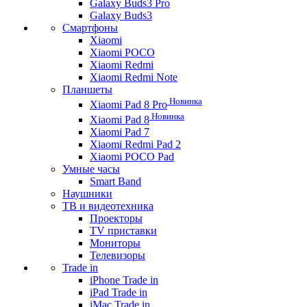
Galaxy Buds3 Pro
Galaxy Buds3
Смартфоны
Xiaomi
Xiaomi POCO
Xiaomi Redmi
Xiaomi Redmi Note
Планшеты
Новинка
Xiaomi Pad 8 Pro
Новинка
Xiaomi Pad 8
Xiaomi Pad 7
Xiaomi Redmi Pad 2
Xiaomi POCO Pad
Умные часы
Smart Band
Наушники
ТВ и видеотехника
Проекторы
TV приставки
Мониторы
Телевизоры
Trade in
iPhone Trade in
iPad Trade in
iMac Trade in