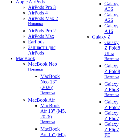
Apple AirPods
Galaxy
AirPods Pro 3
A36
AirPods 4
Galaxy
AirPods Max 2
A26
Новинка
Galaxy
AirPods Pro 2
A16
AirPods Max
Galaxy Z
EarPods
Galaxy
Запчасти для
Z Fold8
AirPods
Ultra
MacBook
Новинка
MacBook Neo
Galaxy
Новинка
Z Fold8
MacBook
Новинка
Neo 13"
Galaxy
(2026)
Z Flip8
Новинка
Новинка
MacBook Air
Galaxy
MacBook
Z Fold7
Air 13" (M5,
Galaxy
2026)
Z Flip7
Новинка
Galaxy
MacBook
Z Flip7
Air 15" (M5,
FE