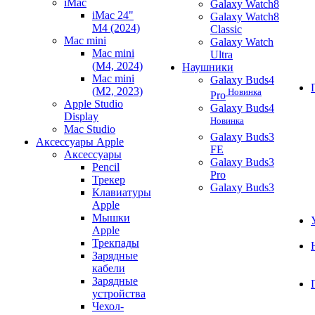
iMac
Galaxy Watch8
iMac 24"
Galaxy Watch8
M4 (2024)
Classic
Mac mini
Galaxy Watch
Mac mini
Ultra
(M4, 2024)
Наушники
Mac mini
Galaxy Buds4
(M2, 2023)
Новинка
Pro
Apple Studio
Galaxy Buds4
Display
Новинка
Mac Studio
Galaxy Buds3
Аксессуары Apple
FE
Аксессуары
Galaxy Buds3
Pencil
Pro
Трекер
Galaxy Buds3
Клавиатуры
Apple
Мышки
Apple
Трекпады
Зарядные
кабели
Зарядные
устройства
Чехол-