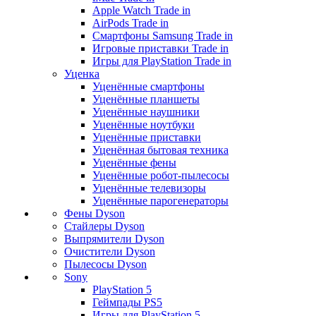
Apple Watch Trade in
AirPods Trade in
Смартфоны Samsung Trade in
Игровые приставки Trade in
Игры для PlayStation Trade in
Уценка
Уценённые смартфоны
Уценённые планшеты
Уценённые наушники
Уценённые ноутбуки
Уценённые приставки
Уценённая бытовая техника
Уценённые фены
Уценённые робот-пылесосы
Уценённые телевизоры
Уценённые парогенераторы
Фены Dyson
Стайлеры Dyson
Выпрямители Dyson
Очистители Dyson
Пылесосы Dyson
Sony
PlayStation 5
Геймпады PS5
Игры для PlayStation 5