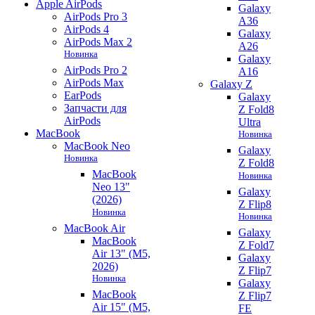
Apple AirPods
Galaxy
AirPods Pro 3
A36
AirPods 4
Galaxy
AirPods Max 2
A26
Новинка
Galaxy
AirPods Pro 2
A16
AirPods Max
Galaxy Z
EarPods
Galaxy
Запчасти для
Z Fold8
AirPods
Ultra
MacBook
Новинка
MacBook Neo
Galaxy
Новинка
Z Fold8
MacBook
Новинка
Neo 13"
Galaxy
(2026)
Z Flip8
Новинка
Новинка
MacBook Air
Galaxy
MacBook
Z Fold7
Air 13" (M5,
Galaxy
2026)
Z Flip7
Новинка
Galaxy
MacBook
Z Flip7
Air 15" (M5,
FE