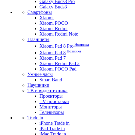
Galaxy Buds3 Pro
Galaxy Buds3
Смартфоны
Xiaomi
Xiaomi POCO
Xiaomi Redmi
Xiaomi Redmi Note
Планшеты
Новинка
Xiaomi Pad 8 Pro
Новинка
Xiaomi Pad 8
Xiaomi Pad 7
Xiaomi Redmi Pad 2
Xiaomi POCO Pad
Умные часы
Smart Band
Наушники
ТВ и видеотехника
Проекторы
TV приставки
Мониторы
Телевизоры
Trade in
iPhone Trade in
iPad Trade in
iMac Trade in