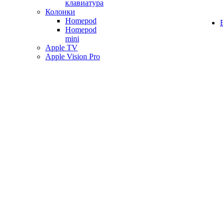
клавиатура
Колонки
Homepod
Homepod
mini
Apple TV
Apple Vision Pro