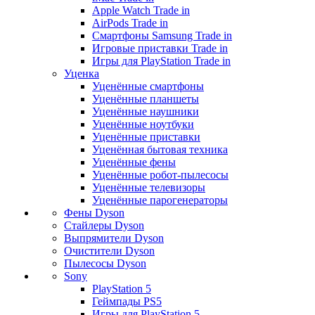
Apple Watch Trade in
AirPods Trade in
Смартфоны Samsung Trade in
Игровые приставки Trade in
Игры для PlayStation Trade in
Уценка
Уценённые смартфоны
Уценённые планшеты
Уценённые наушники
Уценённые ноутбуки
Уценённые приставки
Уценённая бытовая техника
Уценённые фены
Уценённые робот-пылесосы
Уценённые телевизоры
Уценённые парогенераторы
Фены Dyson
Стайлеры Dyson
Выпрямители Dyson
Очистители Dyson
Пылесосы Dyson
Sony
PlayStation 5
Геймпады PS5
Игры для PlayStation 5