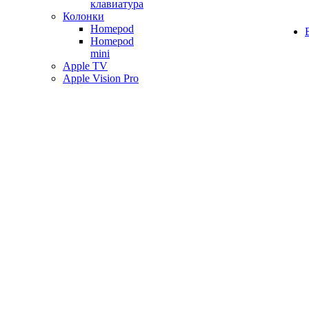
клавиатура
Колонки
Homepod
Homepod
mini
Apple TV
Apple Vision Pro