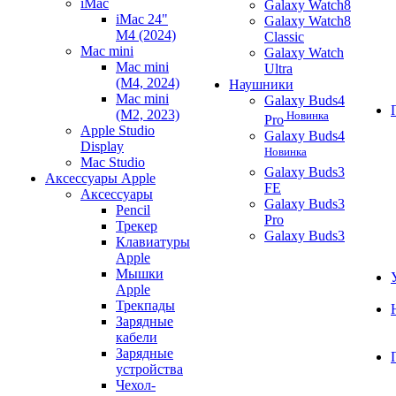
iMac
Galaxy Watch8
iMac 24"
Galaxy Watch8
M4 (2024)
Classic
Mac mini
Galaxy Watch
Mac mini
Ultra
(M4, 2024)
Наушники
Mac mini
Galaxy Buds4
(M2, 2023)
Новинка
Pro
Apple Studio
Galaxy Buds4
Display
Новинка
Mac Studio
Galaxy Buds3
Аксессуары Apple
FE
Аксессуары
Galaxy Buds3
Pencil
Pro
Трекер
Galaxy Buds3
Клавиатуры
Apple
Мышки
Apple
Трекпады
Зарядные
кабели
Зарядные
устройства
Чехол-