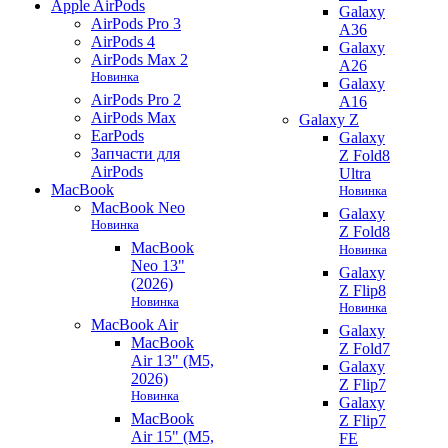
Apple AirPods
Galaxy
AirPods Pro 3
A36
AirPods 4
Galaxy
AirPods Max 2
A26
Новинка
Galaxy
AirPods Pro 2
A16
AirPods Max
Galaxy Z
EarPods
Galaxy
Запчасти для
Z Fold8
AirPods
Ultra
MacBook
Новинка
MacBook Neo
Galaxy
Новинка
Z Fold8
MacBook
Новинка
Neo 13"
Galaxy
(2026)
Z Flip8
Новинка
Новинка
MacBook Air
Galaxy
MacBook
Z Fold7
Air 13" (M5,
Galaxy
2026)
Z Flip7
Новинка
Galaxy
MacBook
Z Flip7
Air 15" (M5,
FE