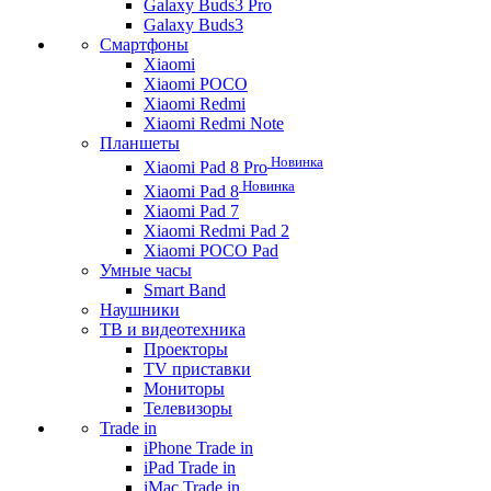
Galaxy Buds3 Pro
Galaxy Buds3
Смартфоны
Xiaomi
Xiaomi POCO
Xiaomi Redmi
Xiaomi Redmi Note
Планшеты
Новинка
Xiaomi Pad 8 Pro
Новинка
Xiaomi Pad 8
Xiaomi Pad 7
Xiaomi Redmi Pad 2
Xiaomi POCO Pad
Умные часы
Smart Band
Наушники
ТВ и видеотехника
Проекторы
TV приставки
Мониторы
Телевизоры
Trade in
iPhone Trade in
iPad Trade in
iMac Trade in