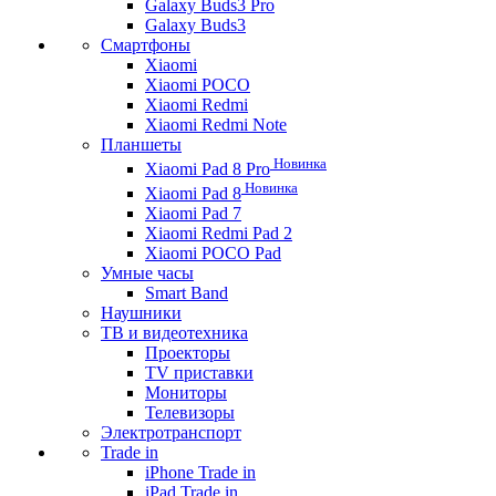
Galaxy Buds3 Pro
Galaxy Buds3
Смартфоны
Xiaomi
Xiaomi POCO
Xiaomi Redmi
Xiaomi Redmi Note
Планшеты
Новинка
Xiaomi Pad 8 Pro
Новинка
Xiaomi Pad 8
Xiaomi Pad 7
Xiaomi Redmi Pad 2
Xiaomi POCO Pad
Умные часы
Smart Band
Наушники
ТВ и видеотехника
Проекторы
TV приставки
Мониторы
Телевизоры
Электротранспорт
Trade in
iPhone Trade in
iPad Trade in