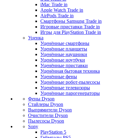
iMac Trade in
Apple Watch Trade in
AirPods Trade in
Смартфоны Samsung Trade in
Игровые приставки Trade in
Игры для PlayStation Trade in
Уценка
Уценённые смартфоны
Уценённые планшеты
Уценённые наушники
Уценённые ноутбуки
Уценённые приставки
Уценённая бытовая техника
Уценённые фены
Уценённые робот-пылесосы
Уценённые телевизоры
Уценённые парогенераторы
Фены Dyson
Стайлеры Dyson
Выпрямители Dyson
Очистители Dyson
Пылесосы Dyson
Sony
PlayStation 5
Геймпады PS5