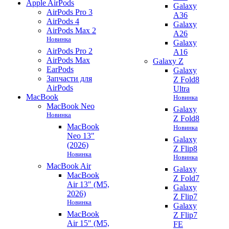
Apple AirPods
Galaxy
AirPods Pro 3
A36
AirPods 4
Galaxy
AirPods Max 2
A26
Новинка
Galaxy
AirPods Pro 2
A16
AirPods Max
Galaxy Z
EarPods
Galaxy
Запчасти для
Z Fold8
AirPods
Ultra
MacBook
Новинка
MacBook Neo
Galaxy
Новинка
Z Fold8
MacBook
Новинка
Neo 13"
Galaxy
(2026)
Z Flip8
Новинка
Новинка
MacBook Air
Galaxy
MacBook
Z Fold7
Air 13" (M5,
Galaxy
2026)
Z Flip7
Новинка
Galaxy
MacBook
Z Flip7
Air 15" (M5,
FE