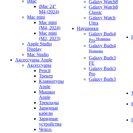
iMac
Galaxy Watch8
iMac 24"
Galaxy Watch8
M4 (2024)
Classic
Mac mini
Galaxy Watch
Mac mini
Ultra
(M4, 2024)
Наушники
Mac mini
Galaxy Buds4
(M2, 2023)
Новинка
Pro
Apple Studio
Galaxy Buds4
Display
Новинка
Mac Studio
Galaxy Buds3
Аксессуары Apple
FE
Аксессуары
Galaxy Buds3
Pencil
Pro
Трекер
Galaxy Buds3
Клавиатуры
Apple
Мышки
Apple
Трекпады
Зарядные
кабели
Зарядные
устройства
Чехол-