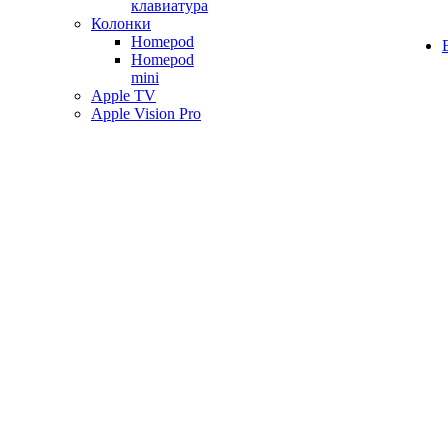
клавиатура
Колонки
Homepod
Homepod
mini
Apple TV
Apple Vision Pro