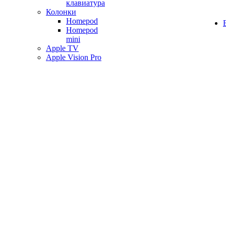
клавиатура
Колонки
Homepod
Homepod
mini
Apple TV
Apple Vision Pro