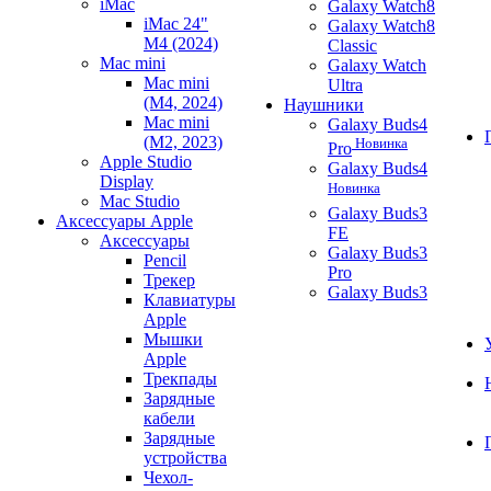
iMac
Galaxy Watch8
iMac 24"
Galaxy Watch8
M4 (2024)
Classic
Mac mini
Galaxy Watch
Mac mini
Ultra
(M4, 2024)
Наушники
Mac mini
Galaxy Buds4
(M2, 2023)
Новинка
Pro
Apple Studio
Galaxy Buds4
Display
Новинка
Mac Studio
Galaxy Buds3
Аксессуары Apple
FE
Аксессуары
Galaxy Buds3
Pencil
Pro
Трекер
Galaxy Buds3
Клавиатуры
Apple
Мышки
Apple
Трекпады
Зарядные
кабели
Зарядные
устройства
Чехол-