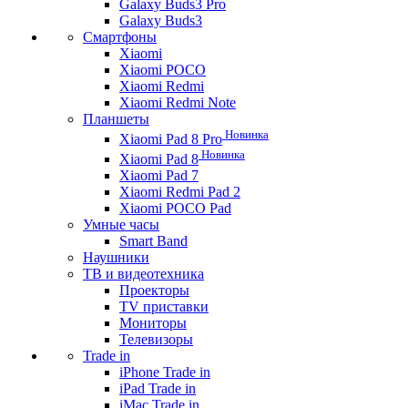
Galaxy Buds3 Pro
Galaxy Buds3
Смартфоны
Xiaomi
Xiaomi POCO
Xiaomi Redmi
Xiaomi Redmi Note
Планшеты
Новинка
Xiaomi Pad 8 Pro
Новинка
Xiaomi Pad 8
Xiaomi Pad 7
Xiaomi Redmi Pad 2
Xiaomi POCO Pad
Умные часы
Smart Band
Наушники
ТВ и видеотехника
Проекторы
TV приставки
Мониторы
Телевизоры
Trade in
iPhone Trade in
iPad Trade in
iMac Trade in