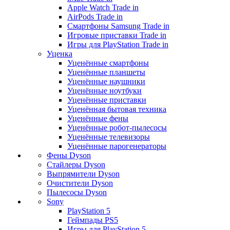
Apple Watch Trade in
AirPods Trade in
Смартфоны Samsung Trade in
Игровые приставки Trade in
Игры для PlayStation Trade in
Уценка
Уценённые смартфоны
Уценённые планшеты
Уценённые наушники
Уценённые ноутбуки
Уценённые приставки
Уценённая бытовая техника
Уценённые фены
Уценённые робот-пылесосы
Уценённые телевизоры
Уценённые парогенераторы
Фены Dyson
Стайлеры Dyson
Выпрямители Dyson
Очистители Dyson
Пылесосы Dyson
Sony
PlayStation 5
Геймпады PS5
Игры для PlayStation 5