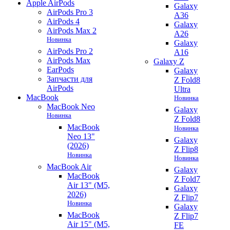
Apple AirPods
Galaxy
AirPods Pro 3
A36
AirPods 4
Galaxy
AirPods Max 2
A26
Новинка
Galaxy
AirPods Pro 2
A16
AirPods Max
Galaxy Z
EarPods
Galaxy
Запчасти для
Z Fold8
AirPods
Ultra
MacBook
Новинка
MacBook Neo
Galaxy
Новинка
Z Fold8
MacBook
Новинка
Neo 13"
Galaxy
(2026)
Z Flip8
Новинка
Новинка
MacBook Air
Galaxy
MacBook
Z Fold7
Air 13" (M5,
Galaxy
2026)
Z Flip7
Новинка
Galaxy
MacBook
Z Flip7
Air 15" (M5,
FE