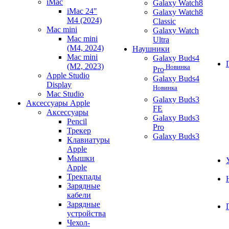
iMac
Galaxy Watch8
iMac 24"
Galaxy Watch8
M4 (2024)
Classic
Mac mini
Galaxy Watch
Mac mini
Ultra
(M4, 2024)
Наушники
Mac mini
Galaxy Buds4
(M2, 2023)
Новинка
Pro
Apple Studio
Galaxy Buds4
Display
Новинка
Mac Studio
Galaxy Buds3
Аксессуары Apple
FE
Аксессуары
Galaxy Buds3
Pencil
Pro
Трекер
Galaxy Buds3
Клавиатуры
Apple
Мышки
Apple
Трекпады
Зарядные
кабели
Зарядные
устройства
Чехол-