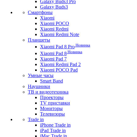
Galaxy Buds3 Pro
Galaxy Buds3
Смартфоны
Xiaomi
Xiaomi POCO
Xiaomi Redmi
Xiaomi Redmi Note
Планшеты
Новинка
Xiaomi Pad 8 Pro
Новинка
Xiaomi Pad 8
Xiaomi Pad 7
Xiaomi Redmi Pad 2
Xiaomi POCO Pad
Умные часы
Smart Band
Наушники
ТВ и видеотехника
Проекторы
TV приставки
Мониторы
Телевизоры
Trade in
iPhone Trade in
iPad Trade in
iMac Trade in