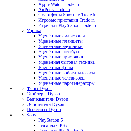
Apple Watch Trade in
AirPods Trade in
Смартфоны Samsung Trade in
Игровые приставки Trade in
Игры для PlayStation Trade in
Уценка
Уценённые смартфоны
Уценённые планшеты
Уценённые наушники
Уценённые ноутбуки
Уценённые приставки
Уценённая бытовая техника
Уценённые фены
Уценённые робот-пылесосы
Уценённые телевизоры
Уценённые парогенераторы
Фены Dyson
Стайлеры Dyson
Выпрямители Dyson
Очистители Dyson
Пылесосы Dyson
Sony
PlayStation 5
Геймпады PS5
Игры для PlayStation 5