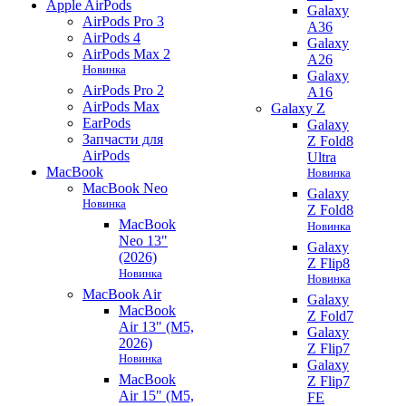
Apple AirPods
Galaxy
AirPods Pro 3
A36
AirPods 4
Galaxy
AirPods Max 2
A26
Новинка
Galaxy
AirPods Pro 2
A16
AirPods Max
Galaxy Z
EarPods
Galaxy
Запчасти для
Z Fold8
AirPods
Ultra
MacBook
Новинка
MacBook Neo
Galaxy
Новинка
Z Fold8
MacBook
Новинка
Neo 13"
Galaxy
(2026)
Z Flip8
Новинка
Новинка
MacBook Air
Galaxy
MacBook
Z Fold7
Air 13" (M5,
Galaxy
2026)
Z Flip7
Новинка
Galaxy
MacBook
Z Flip7
Air 15" (M5,
FE