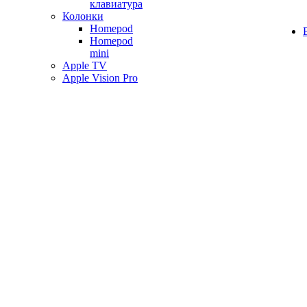
клавиатура
Колонки
Homepod
Homepod
mini
Apple TV
Apple Vision Pro