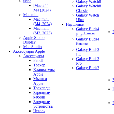
iMac
Galaxy Watch8
iMac 24"
Galaxy Watch8
M4 (2024)
Classic
Mac mini
Galaxy Watch
Mac mini
Ultra
(M4, 2024)
Наушники
Mac mini
Galaxy Buds4
(M2, 2023)
Новинка
Pro
Apple Studio
Galaxy Buds4
Display
Новинка
Mac Studio
Galaxy Buds3
Аксессуары Apple
FE
Аксессуары
Galaxy Buds3
Pencil
Pro
Трекер
Galaxy Buds3
Клавиатуры
Apple
Мышки
Apple
Трекпады
Зарядные
кабели
Зарядные
устройства
Чехол-