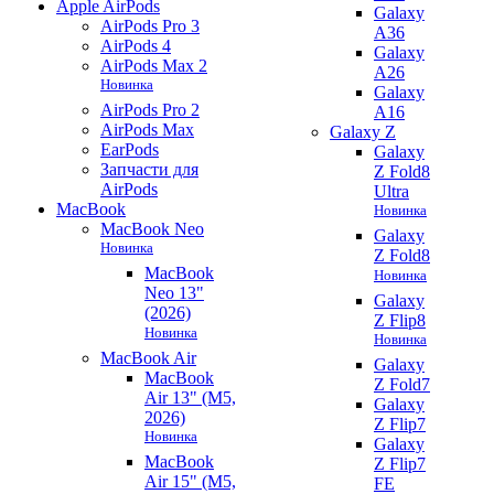
Apple AirPods
Galaxy
AirPods Pro 3
A36
AirPods 4
Galaxy
AirPods Max 2
A26
Новинка
Galaxy
AirPods Pro 2
A16
AirPods Max
Galaxy Z
EarPods
Galaxy
Запчасти для
Z Fold8
AirPods
Ultra
MacBook
Новинка
MacBook Neo
Galaxy
Новинка
Z Fold8
MacBook
Новинка
Neo 13"
Galaxy
(2026)
Z Flip8
Новинка
Новинка
MacBook Air
Galaxy
MacBook
Z Fold7
Air 13" (M5,
Galaxy
2026)
Z Flip7
Новинка
Galaxy
MacBook
Z Flip7
Air 15" (M5,
FE