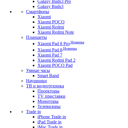
Galaxy Buds3 Pro
Galaxy Buds3
Смартфоны
Xiaomi
Xiaomi POCO
Xiaomi Redmi
Xiaomi Redmi Note
Планшеты
Новинка
Xiaomi Pad 8 Pro
Новинка
Xiaomi Pad 8
Xiaomi Pad 7
Xiaomi Redmi Pad 2
Xiaomi POCO Pad
Умные часы
Smart Band
Наушники
ТВ и видеотехника
Проекторы
TV приставки
Мониторы
Телевизоры
Trade in
iPhone Trade in
iPad Trade in
iMac Trade in