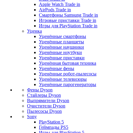
Apple Watch Trade in
AirPods Trade in
Смартфоны Samsung Trade in
Игровые приставки Trade in
Игры для PlayStation Trade in
Уценка
Уценённые смартфоны
Уценённые планшеты
Уценённые наушники
Уценённые ноутбуки
Уценённые приставки
Уценённая бытовая техника
Уценённые фены
Уценённые робот-пылесосы
Уценённые телевизоры
Уценённые парогенераторы
Фены Dyson
Стайлеры Dyson
Выпрямители Dyson
Очистители Dyson
Пылесосы Dyson
Sony
PlayStation 5
Геймпады PS5
Игры для PlayStation 5