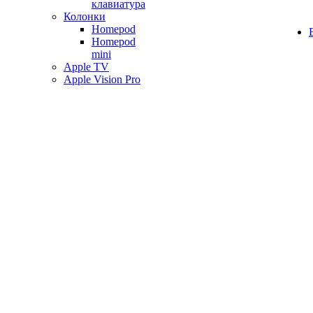
клавиатура
Колонки
Homepod
Homepod
mini
Apple TV
Apple Vision Pro