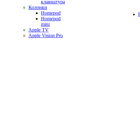
клавиатура
Колонки
Homepod
Homepod
mini
Apple TV
Apple Vision Pro