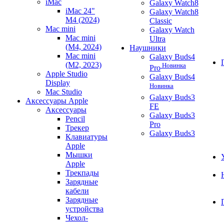
iMac
Galaxy Watch8
iMac 24"
Galaxy Watch8
M4 (2024)
Classic
Mac mini
Galaxy Watch
Mac mini
Ultra
(M4, 2024)
Наушники
Mac mini
Galaxy Buds4
(M2, 2023)
Новинка
Pro
Apple Studio
Galaxy Buds4
Display
Новинка
Mac Studio
Galaxy Buds3
Аксессуары Apple
FE
Аксессуары
Galaxy Buds3
Pencil
Pro
Трекер
Galaxy Buds3
Клавиатуры
Apple
Мышки
Apple
Трекпады
Зарядные
кабели
Зарядные
устройства
Чехол-