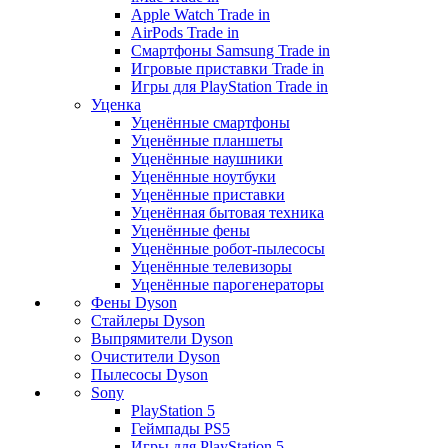
Apple Watch Trade in
AirPods Trade in
Смартфоны Samsung Trade in
Игровые приставки Trade in
Игры для PlayStation Trade in
Уценка
Уценённые смартфоны
Уценённые планшеты
Уценённые наушники
Уценённые ноутбуки
Уценённые приставки
Уценённая бытовая техника
Уценённые фены
Уценённые робот-пылесосы
Уценённые телевизоры
Уценённые парогенераторы
Фены Dyson
Стайлеры Dyson
Выпрямители Dyson
Очистители Dyson
Пылесосы Dyson
Sony
PlayStation 5
Геймпады PS5
Игры для PlayStation 5