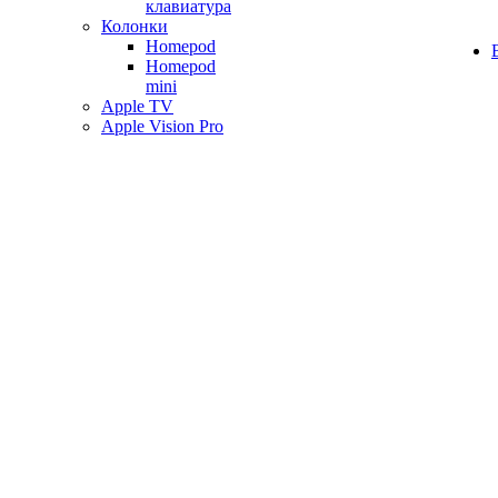
клавиатура
Колонки
Homepod
Homepod
mini
Apple TV
Apple Vision Pro