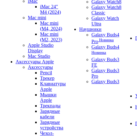
iMac
Galaxy Watch8
iMac 24"
Galaxy Watch8
M4 (2024)
Classic
Mac mini
Galaxy Watch
Mac mini
Ultra
(M4, 2024)
Наушники
Mac mini
Galaxy Buds4
(M2, 2023)
Новинка
Pro
Apple Studio
Galaxy Buds4
Display
Новинка
Mac Studio
Galaxy Buds3
Аксессуары Apple
FE
Аксессуары
Galaxy Buds3
Pencil
Pro
Трекер
Galaxy Buds3
Клавиатуры
Apple
Мышки
Apple
Трекпады
Зарядные
кабели
Зарядные
устройства
Чехол-