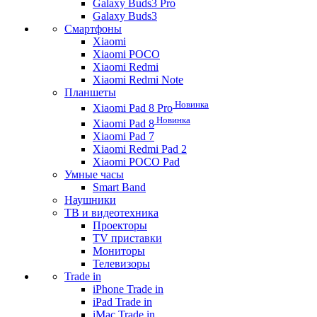
Galaxy Buds3 Pro
Galaxy Buds3
Смартфоны
Xiaomi
Xiaomi POCO
Xiaomi Redmi
Xiaomi Redmi Note
Планшеты
Новинка
Xiaomi Pad 8 Pro
Новинка
Xiaomi Pad 8
Xiaomi Pad 7
Xiaomi Redmi Pad 2
Xiaomi POCO Pad
Умные часы
Smart Band
Наушники
ТВ и видеотехника
Проекторы
TV приставки
Мониторы
Телевизоры
Trade in
iPhone Trade in
iPad Trade in
iMac Trade in