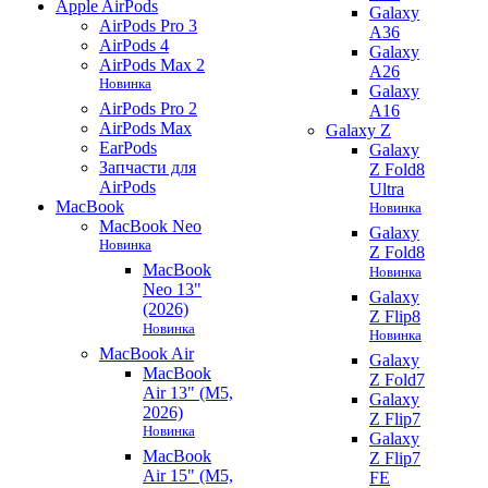
Apple AirPods
Galaxy
AirPods Pro 3
A36
AirPods 4
Galaxy
AirPods Max 2
A26
Новинка
Galaxy
AirPods Pro 2
A16
AirPods Max
Galaxy Z
EarPods
Galaxy
Запчасти для
Z Fold8
AirPods
Ultra
MacBook
Новинка
MacBook Neo
Galaxy
Новинка
Z Fold8
MacBook
Новинка
Neo 13"
Galaxy
(2026)
Z Flip8
Новинка
Новинка
MacBook Air
Galaxy
MacBook
Z Fold7
Air 13" (M5,
Galaxy
2026)
Z Flip7
Новинка
Galaxy
MacBook
Z Flip7
Air 15" (M5,
FE