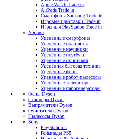
Apple Watch Trade in
AirPods Trade in
Смартфоны Samsung Trade in
Игровые приставки Trade in
Игры для PlayStation Trade in
Уценка
Уценённые смартфоны
Уценённые планшеты
Уценённые наушники
Уценённые ноутбуки
Уценённые приставки
Уценённая бытовая техника
Уценённые фены
Уценённые робот-пылесосы
Уценённые телевизоры
Уценённые парогенераторы
Фены Dyson
Стайлеры Dyson
Выпрямители Dyson
Очистители Dyson
Пылесосы Dyson
Sony
PlayStation 5
Геймпады PS5
Игры для PlayStation 5