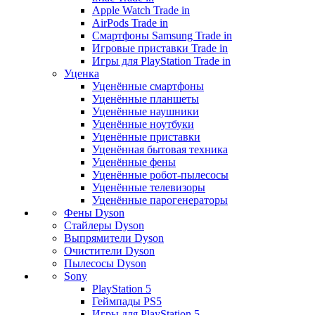
Apple Watch Trade in
AirPods Trade in
Смартфоны Samsung Trade in
Игровые приставки Trade in
Игры для PlayStation Trade in
Уценка
Уценённые смартфоны
Уценённые планшеты
Уценённые наушники
Уценённые ноутбуки
Уценённые приставки
Уценённая бытовая техника
Уценённые фены
Уценённые робот-пылесосы
Уценённые телевизоры
Уценённые парогенераторы
Фены Dyson
Стайлеры Dyson
Выпрямители Dyson
Очистители Dyson
Пылесосы Dyson
Sony
PlayStation 5
Геймпады PS5
Игры для PlayStation 5