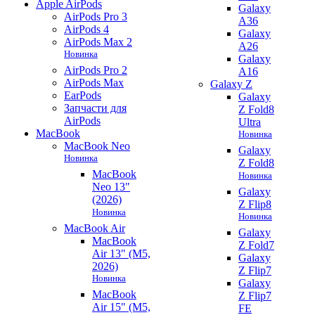
Apple AirPods
Galaxy
AirPods Pro 3
A36
AirPods 4
Galaxy
AirPods Max 2
A26
Новинка
Galaxy
AirPods Pro 2
A16
AirPods Max
Galaxy Z
EarPods
Galaxy
Запчасти для
Z Fold8
AirPods
Ultra
MacBook
Новинка
MacBook Neo
Galaxy
Новинка
Z Fold8
MacBook
Новинка
Neo 13"
Galaxy
(2026)
Z Flip8
Новинка
Новинка
MacBook Air
Galaxy
MacBook
Z Fold7
Air 13" (M5,
Galaxy
2026)
Z Flip7
Новинка
Galaxy
MacBook
Z Flip7
Air 15" (M5,
FE