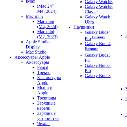
iMac
Galaxy Watch8
iMac 24"
Galaxy Watch8
M4 (2024)
Classic
Mac mini
Galaxy Watch
Mac mini
Ultra
(M4, 2024)
Наушники
Mac mini
Galaxy Buds4
(M2, 2023)
Новинка
Pro
Apple Studio
Galaxy Buds4
Display
Новинка
Mac Studio
Galaxy Buds3
Аксессуары Apple
FE
Аксессуары
Galaxy Buds3
Pencil
Pro
Трекер
Galaxy Buds3
Клавиатуры
Apple
Мышки
Apple
Трекпады
Зарядные
кабели
Зарядные
устройства
Чехол-