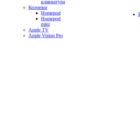
клавиатура
Колонки
Homepod
Homepod
mini
Apple TV
Apple Vision Pro