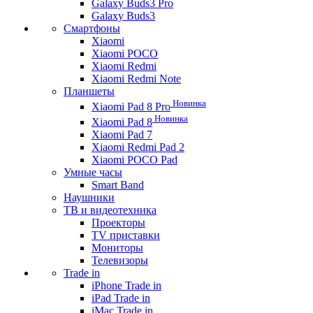
Galaxy Buds3 Pro
Galaxy Buds3
Смартфоны
Xiaomi
Xiaomi POCO
Xiaomi Redmi
Xiaomi Redmi Note
Планшеты
Новинка
Xiaomi Pad 8 Pro
Новинка
Xiaomi Pad 8
Xiaomi Pad 7
Xiaomi Redmi Pad 2
Xiaomi POCO Pad
Умные часы
Smart Band
Наушники
ТВ и видеотехника
Проекторы
TV приставки
Мониторы
Телевизоры
Trade in
iPhone Trade in
iPad Trade in
iMac Trade in