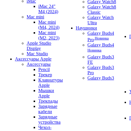
iMac
Galaxy Watch8
iMac 24"
Galaxy Watch8
M4 (2024)
Classic
Mac mini
Galaxy Watch
Mac mini
Ultra
(M4, 2024)
Наушники
Mac mini
Galaxy Buds4
(M2, 2023)
Новинка
Pro
Apple Studio
Galaxy Buds4
Display
Новинка
Mac Studio
Galaxy Buds3
Аксессуары Apple
FE
Аксессуары
Galaxy Buds3
Pencil
Pro
Трекер
Galaxy Buds3
Клавиатуры
Apple
Мышки
Apple
Трекпады
Зарядные
кабели
Зарядные
устройства
Чехол-