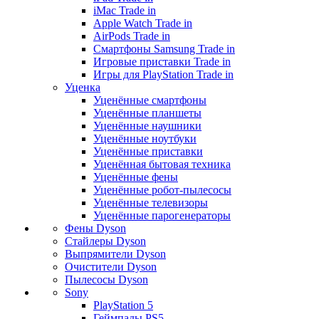
iMac Trade in
Apple Watch Trade in
AirPods Trade in
Смартфоны Samsung Trade in
Игровые приставки Trade in
Игры для PlayStation Trade in
Уценка
Уценённые смартфоны
Уценённые планшеты
Уценённые наушники
Уценённые ноутбуки
Уценённые приставки
Уценённая бытовая техника
Уценённые фены
Уценённые робот-пылесосы
Уценённые телевизоры
Уценённые парогенераторы
Фены Dyson
Стайлеры Dyson
Выпрямители Dyson
Очистители Dyson
Пылесосы Dyson
Sony
PlayStation 5
Геймпады PS5