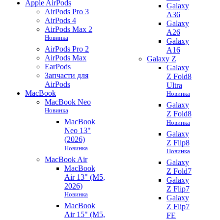
Apple AirPods
Galaxy
AirPods Pro 3
A36
AirPods 4
Galaxy
AirPods Max 2
A26
Новинка
Galaxy
AirPods Pro 2
A16
AirPods Max
Galaxy Z
EarPods
Galaxy
Запчасти для
Z Fold8
AirPods
Ultra
MacBook
Новинка
MacBook Neo
Galaxy
Новинка
Z Fold8
MacBook
Новинка
Neo 13"
Galaxy
(2026)
Z Flip8
Новинка
Новинка
MacBook Air
Galaxy
MacBook
Z Fold7
Air 13" (M5,
Galaxy
2026)
Z Flip7
Новинка
Galaxy
MacBook
Z Flip7
Air 15" (M5,
FE