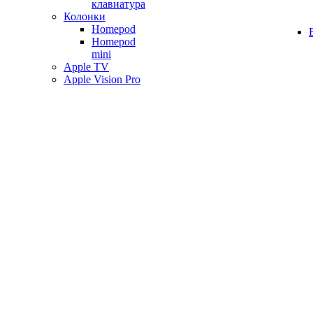
клавиатура
Колонки
Homepod
Homepod
mini
Apple TV
Apple Vision Pro