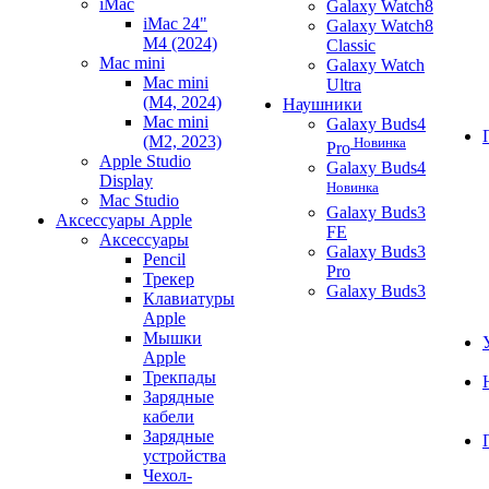
iMac
Galaxy Watch8
iMac 24"
Galaxy Watch8
M4 (2024)
Classic
Mac mini
Galaxy Watch
Mac mini
Ultra
(M4, 2024)
Наушники
Mac mini
Galaxy Buds4
(M2, 2023)
Новинка
Pro
Apple Studio
Galaxy Buds4
Display
Новинка
Mac Studio
Galaxy Buds3
Аксессуары Apple
FE
Аксессуары
Galaxy Buds3
Pencil
Pro
Трекер
Galaxy Buds3
Клавиатуры
Apple
Мышки
Apple
Трекпады
Зарядные
кабели
Зарядные
устройства
Чехол-