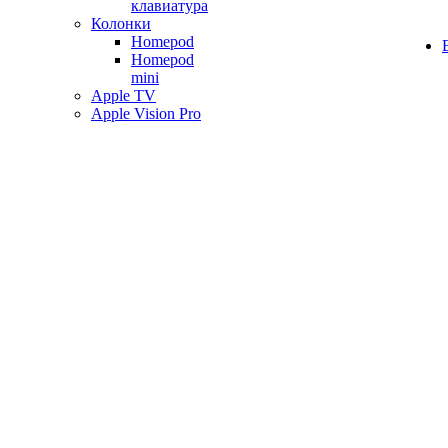
клавиатура
Колонки
Homepod
Homepod
mini
Apple TV
Apple Vision Pro