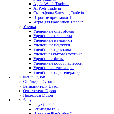
Apple Watch Trade in
AirPods Trade in
Смартфоны Samsung Trade in
Игровые приставки Trade in
Игры для PlayStation Trade in
Уценка
Уценённые смартфоны
Уценённые планшеты
Уценённые наушники
Уценённые ноутбуки
Уценённые приставки
Уценённая бытовая техника
Уценённые фены
Уценённые робот-пылесосы
Уценённые телевизоры
Уценённые парогенераторы
Фены Dyson
Стайлеры Dyson
Выпрямители Dyson
Очистители Dyson
Пылесосы Dyson
Sony
PlayStation 5
Геймпады PS5
Игры для PlayStation 5