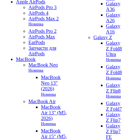
Apple AirPods
Galaxy
AirPods Pro 3
A36
AirPods 4
Galaxy
AirPods Max 2
A26
Новинка
Galaxy
AirPods Pro 2
A16
AirPods Max
Galaxy Z
EarPods
Galaxy
Запчасти для
Z Fold8
AirPods
Ultra
MacBook
Новинка
MacBook Neo
Galaxy
Новинка
Z Fold8
MacBook
Новинка
Neo 13"
Galaxy
(2026)
Z Flip8
Новинка
Новинка
MacBook Air
Galaxy
MacBook
Z Fold7
Air 13" (M5,
Galaxy
2026)
Z Flip7
Новинка
Galaxy
MacBook
Z Flip7
Air 15" (M5,
FE