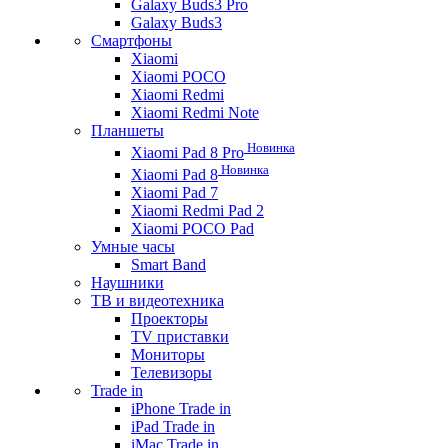
Galaxy Buds3 Pro
Galaxy Buds3
Смартфоны
Xiaomi
Xiaomi POCO
Xiaomi Redmi
Xiaomi Redmi Note
Планшеты
Новинка
Xiaomi Pad 8 Pro
Новинка
Xiaomi Pad 8
Xiaomi Pad 7
Xiaomi Redmi Pad 2
Xiaomi POCO Pad
Умные часы
Smart Band
Наушники
ТВ и видеотехника
Проекторы
TV приставки
Мониторы
Телевизоры
Trade in
iPhone Trade in
iPad Trade in
iMac Trade in