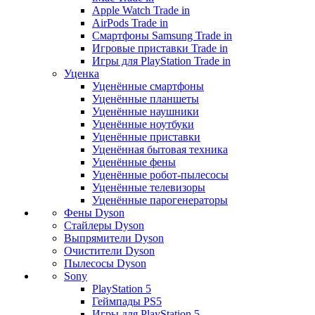
Apple Watch Trade in
AirPods Trade in
Смартфоны Samsung Trade in
Игровые приставки Trade in
Игры для PlayStation Trade in
Уценка
Уценённые смартфоны
Уценённые планшеты
Уценённые наушники
Уценённые ноутбуки
Уценённые приставки
Уценённая бытовая техника
Уценённые фены
Уценённые робот-пылесосы
Уценённые телевизоры
Уценённые парогенераторы
Фены Dyson
Стайлеры Dyson
Выпрямители Dyson
Очистители Dyson
Пылесосы Dyson
Sony
PlayStation 5
Геймпады PS5
Игры для PlayStation 5