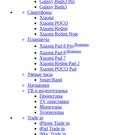
Galaxy Buds3 Pro
Galaxy Buds3
Смартфоны
Xiaomi
Xiaomi POCO
Xiaomi Redmi
Xiaomi Redmi Note
Планшеты
Новинка
Xiaomi Pad 8 Pro
Новинка
Xiaomi Pad 8
Xiaomi Pad 7
Xiaomi Redmi Pad 2
Xiaomi POCO Pad
Умные часы
Smart Band
Наушники
ТВ и видеотехника
Проекторы
TV приставки
Мониторы
Телевизоры
Trade in
iPhone Trade in
iPad Trade in
iMac Trade in