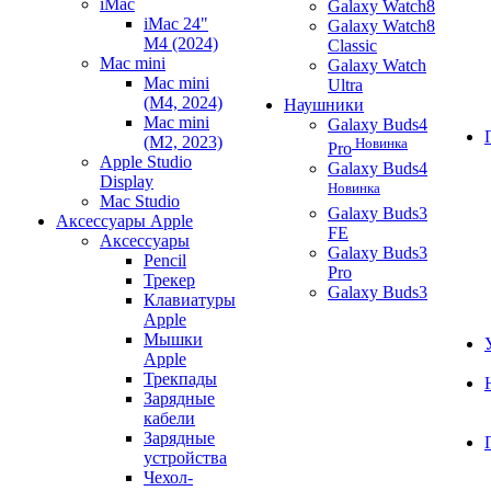
iMac
Galaxy Watch8
iMac 24"
Galaxy Watch8
M4 (2024)
Classic
Mac mini
Galaxy Watch
Mac mini
Ultra
(M4, 2024)
Наушники
Mac mini
Galaxy Buds4
(M2, 2023)
Новинка
Pro
Apple Studio
Galaxy Buds4
Display
Новинка
Mac Studio
Galaxy Buds3
Аксессуары Apple
FE
Аксессуары
Galaxy Buds3
Pencil
Pro
Трекер
Galaxy Buds3
Клавиатуры
Apple
Мышки
Apple
Трекпады
Зарядные
кабели
Зарядные
устройства
Чехол-