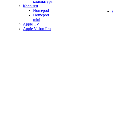
клавиатура
Колонки
Homepod
Homepod
mini
Apple TV
Apple Vision Pro