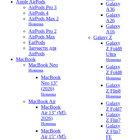
Apple AirPods
Galaxy
AirPods Pro 3
A36
AirPods 4
Galaxy
AirPods Max 2
A26
Новинка
Galaxy
AirPods Pro 2
A16
AirPods Max
Galaxy Z
EarPods
Galaxy
Запчасти для
Z Fold8
AirPods
Ultra
MacBook
Новинка
MacBook Neo
Galaxy
Новинка
Z Fold8
MacBook
Новинка
Neo 13"
Galaxy
(2026)
Z Flip8
Новинка
Новинка
MacBook Air
Galaxy
MacBook
Z Fold7
Air 13" (M5,
Galaxy
2026)
Z Flip7
Новинка
Galaxy
MacBook
Z Flip7
Air 15" (M5,
FE